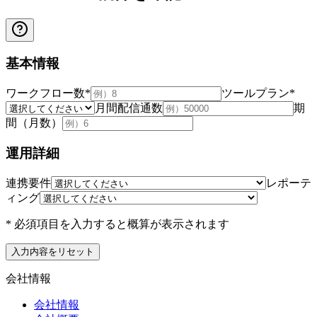
基本情報
ワークフロー数
*
ツールプラン
*
月間配信通数
期
間（月数）
運用詳細
連携要件
レポーテ
ィング
* 必須項目を入力すると概算が表示されます
入力内容をリセット
会社情報
会社情報