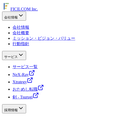
FICILCOM Inc.
会社情報
会社情報
会社概要
ミッション・ビジョン・バリュー
行動指針
サービス
サービス一覧
NeX-Ray
Xtrategy
おためし転職
剣 - Tsurugi
採用情報