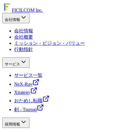
FICILCOM Inc.
会社情報
会社情報
会社概要
ミッション・ビジョン・バリュー
行動指針
サービス
サービス一覧
NeX-Ray
Xtrategy
おためし転職
剣 - Tsurugi
採用情報